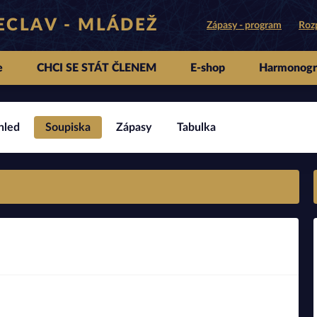
ŘECLAV - MLÁDEŽ
Zápasy - program
Rozp
e
CHCI SE STÁT ČLENEM
E-shop
Harmonog
hled
Soupiska
Zápasy
Tabulka