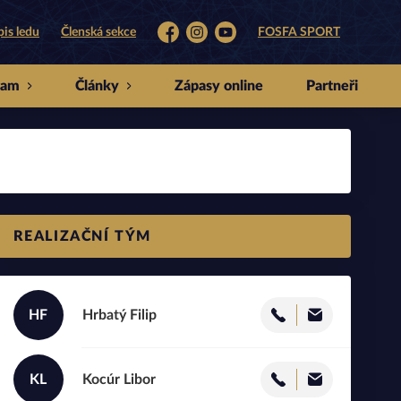
is ledu
Členská sekce
FOSFA SPORT
Facebook
Instagram
YouTube
ram
Články
Zápasy online
Partneři
REALIZAČNÍ TÝM
HF
Hrbatý
Filip
KL
Kocúr
Libor