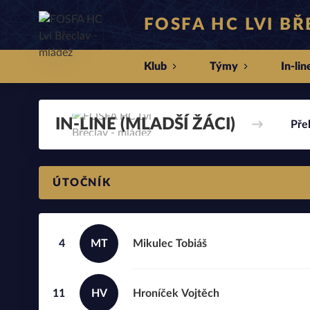
FOSFA HC LVI B
Klub
Týmy
In-lin
IN-LINE (MLADŠÍ ŽÁCI)
Pře
ÚTOČNÍK
4
MT
Mikulec
Tobiáš
11
HV
Hroníček
Vojtěch