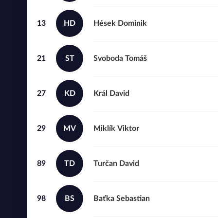
13
HD
Hések
Dominik
21
ST
Svoboda
Tomáš
27
KD
Král
David
29
MV
Miklík
Viktor
89
TD
Turčan
David
98
BS
Baťka
Sebastian