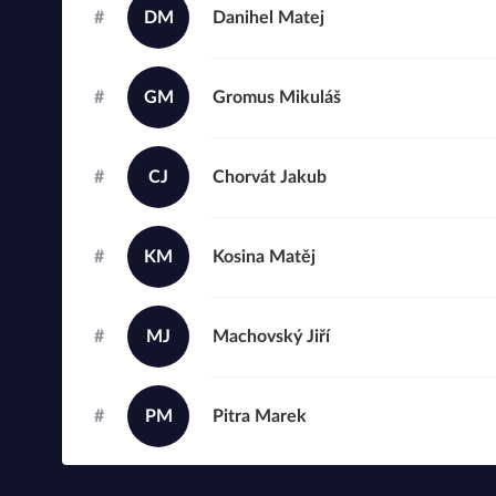
#
DM
Danihel
Matej
#
GM
Gromus
Mikuláš
#
CJ
Chorvát
Jakub
#
KM
Kosina
Matěj
#
MJ
Machovský
Jiří
#
PM
Pitra
Marek