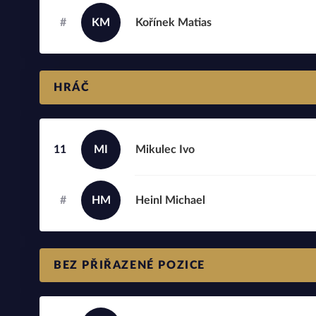
#
KM
Kořínek
Matias
HRÁČ
11
MI
Mikulec
Ivo
#
HM
Heinl
Michael
BEZ PŘIŘAZENÉ POZICE