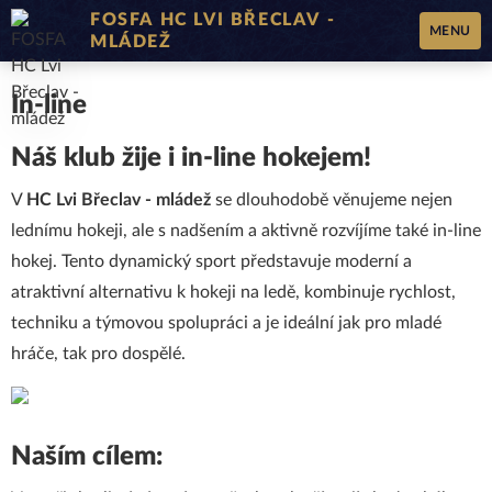
FOSFA HC LVI BŘECLAV -
MENU
MLÁDEŽ
In-line
Náš klub žije i in-line hokejem!
V
HC Lvi Břeclav - mládež
se dlouhodobě věnujeme nejen
lednímu hokeji, ale s nadšením a aktivně rozvíjíme také in-line
hokej. Tento dynamický sport představuje moderní a
atraktivní alternativu k hokeji na ledě, kombinuje rychlost,
techniku a týmovou spolupráci a je ideální jak pro mladé
hráče, tak pro dospělé.
Naším cílem: