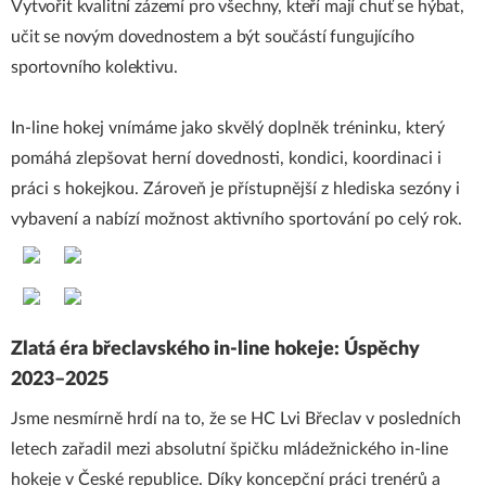
Vytvořit kvalitní zázemí pro všechny, kteří mají chuť se hýbat,
učit se novým dovednostem a být součástí fungujícího
sportovního kolektivu.
In-line hokej vnímáme jako skvělý doplněk tréninku, který
pomáhá zlepšovat herní dovednosti, kondici, koordinaci i
práci s hokejkou. Zároveň je přístupnější z hlediska sezóny i
vybavení a nabízí možnost aktivního sportování po celý rok.
Zlatá éra břeclavského in-line hokeje: Úspěchy
2023–2025
Jsme nesmírně hrdí na to, že se HC Lvi Břeclav v posledních
letech zařadil mezi absolutní špičku mládežnického in-line
hokeje v České republice. Díky koncepční práci trenérů a