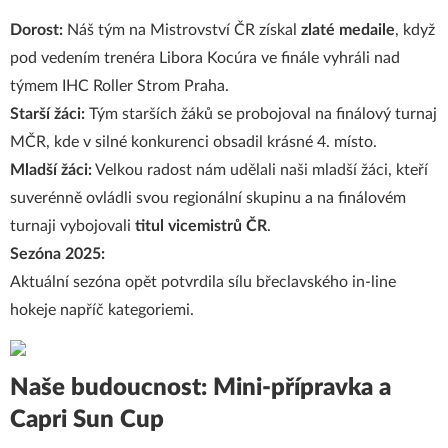
Dorost:
Náš tým na Mistrovství ČR získal
zlaté medaile
, když
pod vedením trenéra Libora Kocúra ve finále vyhráli nad
týmem IHC Roller Strom Praha.
Starší žáci:
Tým starších žáků se probojoval na finálový turnaj
MČR, kde v silné konkurenci obsadil krásné 4. místo.
Mladší žáci:
Velkou radost nám udělali naši mladší žáci, kteří
suverénně ovládli svou regionální skupinu a na finálovém
turnaji vybojovali
titul vicemistrů ČR
.
Sezóna 2025:
Aktuální sezóna opět potvrdila sílu břeclavského in-line
hokeje napříč kategoriemi.
Naše budoucnost: Mini-přípravka a
Capri Sun Cup