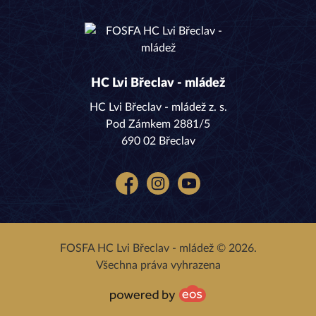
HC Lvi Břeclav - mládež
HC Lvi Břeclav - mládež z. s.
Pod Zámkem 2881/5
690 02 Břeclav
Facebook
Instagram
YouTube
FOSFA HC Lvi Břeclav - mládež © 2026.
Všechna práva vyhrazena