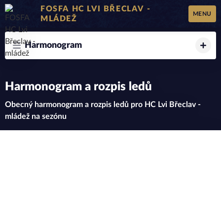
FOSFA HC LVI BŘECLAV -
MENU
MLÁDEŽ
Harmonogram
Harmonogram a rozpis ledů
Obecný harmonogram a rozpis ledů pro HC Lvi Břeclav -
mládež na sezónu
Harmonogram sezóny
Vážení rodiče a mladí hokejisté,
připravili jsme pro vás
předběžný harmonogram a rozpis ledů
pro sezónu
, aby bylo jasno, co nás v nadcházejících měsících
čeká. Berte prosím na vědomí, že se jedná o
obecný plán
,