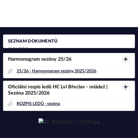
který bude postupně doplňován o konkrétní termíny zápasů,
turnajů a dalších akcí. Vždy se budeme snažit informovat vás
včas o všech změnách a novinkách.
SEZNAM DOKUMENTŮ
Harmonogram sezóny 25/26
25/26 - Harmonogram sezóny 2025/2026
Oficiální rozpis ledů HC Lvi Břeclav - mládež |
Sezóna 2025/2026
ROZPIS LEDŮ - sezóna