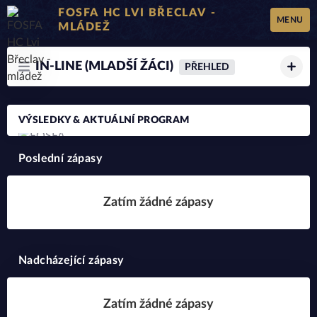
FOSFA HC LVI BŘECLAV -
MENU
MLÁDEŽ
IN-LINE (MLADŠÍ ŽÁCI)
PŘEHLED
VÝSLEDKY & AKTUÁLNÍ PROGRAM
Poslední zápasy
Zatím žádné zápasy
Nadcházející zápasy
Zatím žádné zápasy