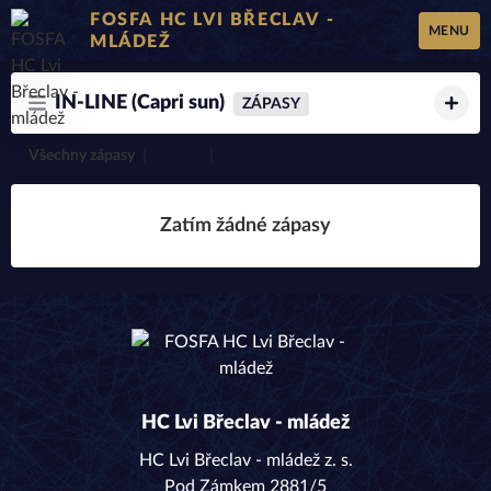
FOSFA HC LVI BŘECLAV -
MENU
MLÁDEŽ
IN-LINE (Capri sun)
ZÁPASY
Všechny zápasy
Minulé
Budoucí
Zatím žádné zápasy
HC Lvi Břeclav - mládež
HC Lvi Břeclav - mládež z. s.
Pod Zámkem 2881/5