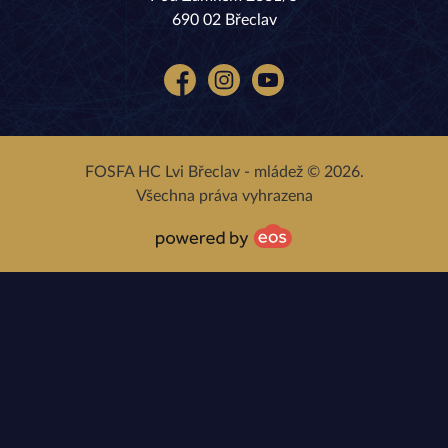
690 02 Břeclav
Facebook
Instagram
YouTube
FOSFA HC Lvi Břeclav - mládež © 2026.
Všechna práva vyhrazena