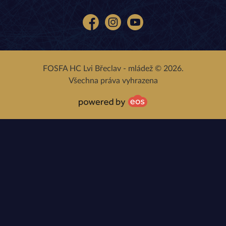
Facebook
Instagram
YouTube
FOSFA HC Lvi Břeclav - mládež © 2026.
Všechna práva vyhrazena