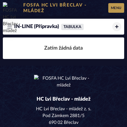
FOSFA HC LVI BŘECLAV -
MENU
MLÁDEŽ
IN-LINE (Přípravka)
TABULKA
Zatím žádná data
HC Lvi Břeclav - mládež
HC Lvi Břeclav - mládež z. s.
Pod Zámkem 2881/5
690 02 Břeclav