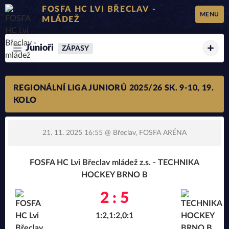
FOSFA HC LVI BŘECLAV -
MENU
MLÁDEŽ
Junioři
ZÁPASY
REGIONÁLNÍ LIGA JUNIORŮ 2025/26 SK. 9-10, 19.
KOLO
21. 11. 2025 16:55
@ Břeclav, FOSFA ARÉNA
FOSFA HC Lvi Břeclav mládež z.s. - TECHNIKA
HOCKEY BRNO B
2 : 5
1:2,1:2,0:1