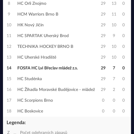
8
HC Orli Znojmo
29
13
0
1
9
HCM Warriors Brno B
29
11
0
1
10
HK Nový Jičín
29
10
0
1
11
HC SPARTAK Uherský Brod
29
9
0
1
12
TECHNIKA HOCKEY BRNO B
29
10
0
1
13
HC Uherské Hradiště
29
10
0
1
14
FOSFA HC Lvi Břeclav mládež z.s.
29
7
0
1
15
HC Studénka
29
7
0
2
16
HC Žihadla Moravské Budějovice - mládež
29
2
0
2
17
HC Scorpions Brno
0
0
0
18
HC Boskovice
0
0
0
Legenda:
Z
...
Počet odehraných zápasů