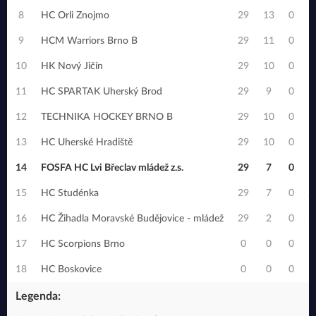
8
HC Orli Znojmo
29
13
0
1
9
HCM Warriors Brno B
29
11
0
1
10
HK Nový Jičín
29
10
0
1
11
HC SPARTAK Uherský Brod
29
9
0
1
12
TECHNIKA HOCKEY BRNO B
29
10
0
1
13
HC Uherské Hradiště
29
10
0
1
14
FOSFA HC Lvi Břeclav mládež z.s.
29
7
0
1
15
HC Studénka
29
7
0
2
16
HC Žihadla Moravské Budějovice - mládež
29
2
0
2
17
HC Scorpions Brno
0
0
0
18
HC Boskovice
0
0
0
Legenda: