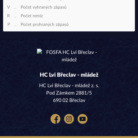
V
...
Počet vyhraných zápasů
R
...
Počet remíz
P
...
Počet prohraných zápasů
HC Lvi Břeclav - mládež
HC Lvi Břeclav - mládež z. s.
Pod Zámkem 2881/5
690 02 Břeclav
Facebook
Instagram
YouTube