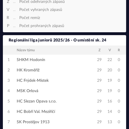
Z
...
Počet odehraných zápasů
V
...
Počet vyhraných zápasů
R
...
Počet remíz
P
...
Počet prohraných zápasů
Regionální liga juniorů 2025/26 - O umístění sk. 24
Název týmu
Z
V
R
1
SHKM Hodonín
29
22
0
2
HK Kroměříž
29
20
0
3
HC Frýdek-Místek
29
19
0
4
MSK Orlová
29
19
0
5
HC Slezan Opava s.r.o.
29
16
0
6
HC Bobři Val. Meziříčí
29
14
0
1
7
SK Prostějov 1913
29
13
0
1