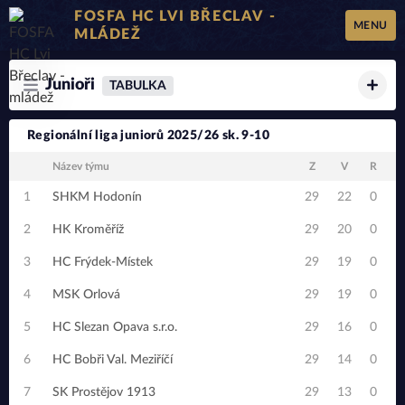
FOSFA HC LVI BŘECLAV -
MENU
MLÁDEŽ
Junioři
TABULKA
Regionální liga juniorů 2025/26 sk. 9-10
Název týmu
Z
V
R
1
SHKM Hodonín
29
22
0
2
HK Kroměříž
29
20
0
3
HC Frýdek-Místek
29
19
0
4
MSK Orlová
29
19
0
5
HC Slezan Opava s.r.o.
29
16
0
6
HC Bobři Val. Meziříčí
29
14
0
1
7
SK Prostějov 1913
29
13
0
1