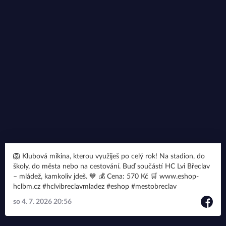
🦁 Klubová mikina, kterou využiješ po celý rok! Na stadion, do
školy, do města nebo na cestování. Buď součástí HC Lvi Břeclav
– mládež, kamkoliv jdeš. 💙 💰 Cena: 570 Kč 🛒 www.eshop-
hclbm.cz #hclvibreclavmladez #eshop #mestobreclav
so 4. 7. 2026 20:56