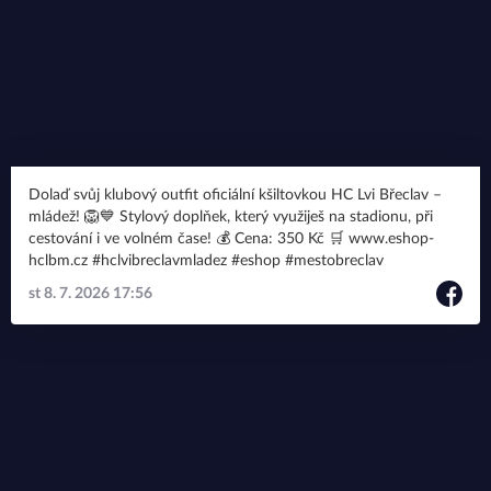
Dolaď svůj klubový outfit oficiální kšiltovkou HC Lvi Břeclav –
mládež! 🦁💙 Stylový doplňek, který využiješ na stadionu, při
cestování i ve volném čase! 💰 Cena: 350 Kč 🛒 www.eshop-
hclbm.cz #hclvibreclavmladez #eshop #mestobreclav
st 8. 7. 2026 17:56