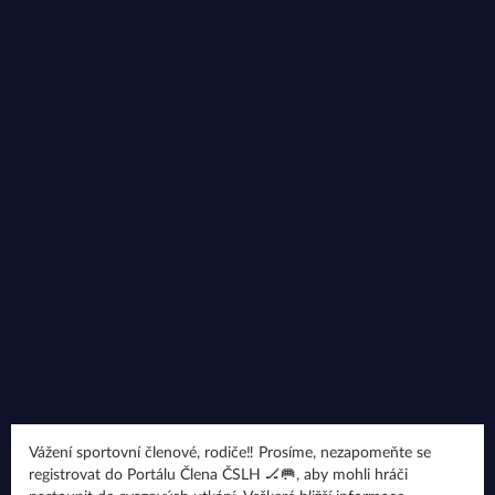
Vážení sportovní členové, rodiče‼️ Prosíme, nezapomeňte se
registrovat do Portálu Člena ČSLH 🏒🥅, aby mohli hráči