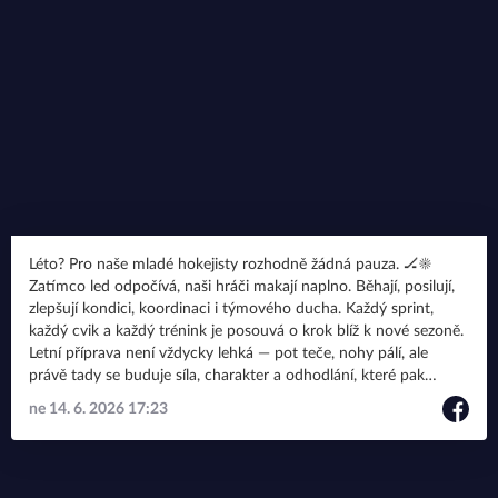
Léto? Pro naše mladé hokejisty rozhodně žádná pauza. 🏒☀️
Zatímco led odpočívá, naši hráči makají naplno. Běhají, posilují,
zlepšují kondici, koordinaci i týmového ducha. Každý sprint,
každý cvik a každý trénink je posouvá o krok blíž k nové sezoně.
Letní příprava není vždycky lehká — pot teče, nohy pálí, ale
právě tady se buduje síla, charakter a odhodlání, které pak
rozhoduje na ledě. A když do toho děti dávají energii, úsměv i
ne 14. 6. 2026 17:23
týmovou podporu, má to přesně tu správnou hokejovou
atmosféru. 💪🔥 Jsme hrdí na to, jak naši mladí hráči dřou. Jen
tak dál! 👏 #fosfahclvibreclavmladez #letnipriprava #hockey
#breclav #fosfasport