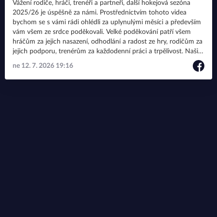
Vážení rodiče, hráči, trenéři a partneři, další hokejová sezóna
2025/26 je úspěšně za námi. Prostřednictvím tohoto videa
bychom se s vámi rádi ohlédli za uplynulými měsíci a především
vám všem ze srdce poděkovali. Velké poděkování patří všem
hráčům za jejich nasazení, odhodlání a radost ze hry, rodičům za
jejich podporu, trenérům za každodenní práci a trpělivost. Našim
partnerům v čele se společností FOSFA za dlouhodobou
ne 12. 7. 2026 19:16
podporu mládežnického hokeje a také městu Břeclav za
vytváření skvělých podmínek pro fungování a rozvoj našeho
klubu. Pohodlně se usaďte a připomeňte si s námi ty nejkrásnější
momenty uplynulé sezony. Přejeme vám krásné léto, plné
odpočinku a krásných zážitků. Těšíme se na viděnou v nové
sezoně opět na ledě! Tým HC Lvi Břeclav – mládež 🦁💙
#hclvibreclavmladez #fosfasport #mestobreclav #breclav
#mladeznickyhokej