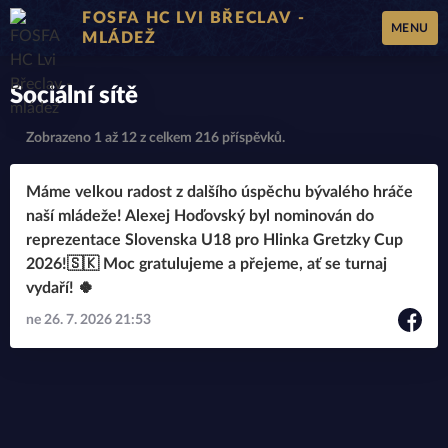
FOSFA HC LVI BŘECLAV -
MENU
MLÁDEŽ
Sociální sítě
Zobrazeno 1 až 12 z celkem 216 příspěvků.
Máme velkou radost z dalšího úspěchu bývalého hráče
naší mládeže! Alexej Hoďovský byl nominován do
reprezentace Slovenska U18 pro Hlinka Gretzky Cup
2026!🇸🇰 Moc gratulujeme a přejeme, ať se turnaj
vydaří! 🍀
ne 26. 7. 2026 21:53