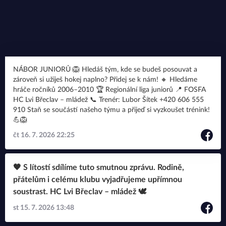
NÁBOR JUNIORŮ 🦁 Hledáš tým, kde se budeš posouvat a
zároveň si užiješ hokej naplno? Přidej se k nám! 🔸 Hledáme
hráče ročníků 2006–2010 🏆 Regionální liga juniorů 📍 FOSFA
HC Lvi Břeclav – mládež 📞 Trenér: Lubor Šítek +420 606 555
910 Staň se součástí našeho týmu a přijeď si vyzkoušet trénink!
💪🦁
čt 16. 7. 2026 22:25
🖤 S lítostí sdílíme tuto smutnou zprávu. Rodině,
přátelům i celému klubu vyjadřujeme upřímnou
soustrast. HC Lvi Břeclav – mládež 🕊️
st 15. 7. 2026 13:48