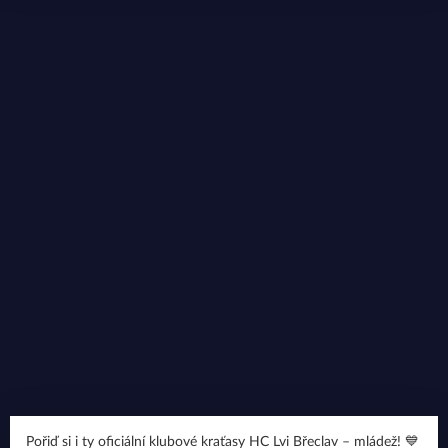
Pořiď si i ty oficiální klubové kraťasy HC Lvi Břeclav – mládež! 💙