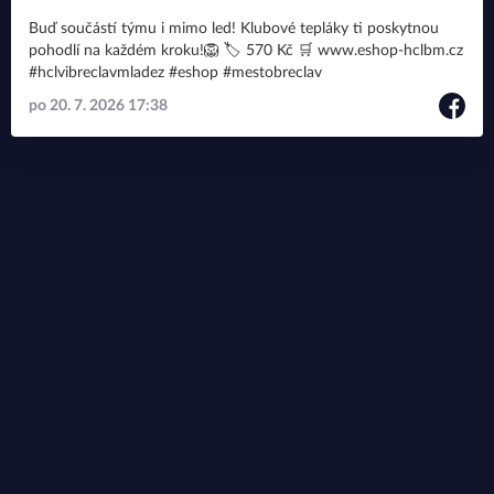
Buď součástí týmu i mimo led! Klubové tepláky ti poskytnou
pohodlí na každém kroku!🦁 🏷️ 570 Kč 🛒 www.eshop-hclbm.cz
#hclvibreclavmladez #eshop #mestobreclav
po 20. 7. 2026 17:38