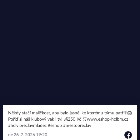
Někdy stačí maličkost, aby bylo jasné, ke kterému týmu patříš!🦁
Pořiď si náš klubový vak i ty! 💰250 Kč 🛒www.eshop-hclbm.cz
#hclvibreclavmladez #eshop #mestobreclav
ne 26. 7. 2026 19:20