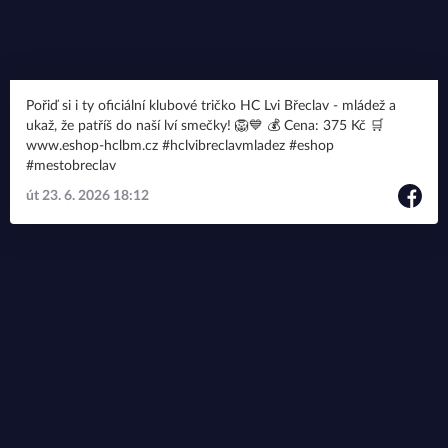
Pořiď si i ty oficiální klubové tričko HC Lvi Břeclav - mládež a
ukaž, že patříš do naší lví smečky! 🦁💙 💰 Cena: 375 Kč 🛒
www.eshop-hclbm.cz #hclvibreclavmladez #eshop
#mestobreclav
út 23. 6. 2026 18:12