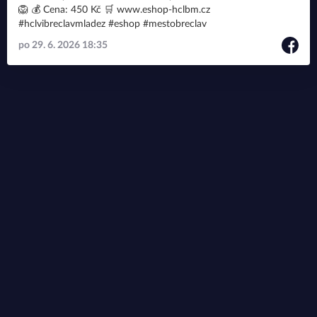
🦁 💰 Cena: 450 Kč 🛒 www.eshop-hclbm.cz
#hclvibreclavmladez #eshop #mestobreclav
po 29. 6. 2026 18:35