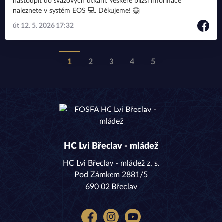
nastoupit do svazových utkání. Veškeré bližší informace
naleznete v systém EOS 💻. Děkujeme! 🦁
út 12. 5. 2026 17:32
1
2
3
4
5
HC Lvi Břeclav - mládež
HC Lvi Břeclav - mládež z. s.
Pod Zámkem 2881/5
690 02 Břeclav
Facebook
Instagram
YouTube