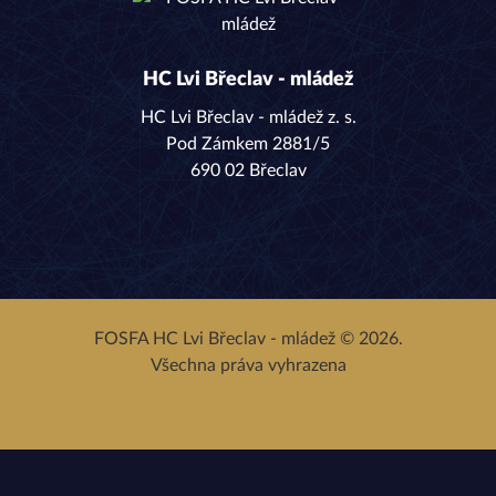
HC Lvi Břeclav - mládež
HC Lvi Břeclav - mládež z. s.
Pod Zámkem 2881/5
690 02 Břeclav
Facebook
Instagram
YouTube
FOSFA HC Lvi Břeclav - mládež © 2026.
Všechna práva vyhrazena