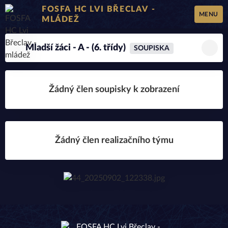
FOSFA HC LVI BŘECLAV -
MENU
MLÁDEŽ
Mladší žáci - A - (6. třídy)
SOUPISKA
Žádný člen soupisky k zobrazení
Žádný člen realizačního týmu