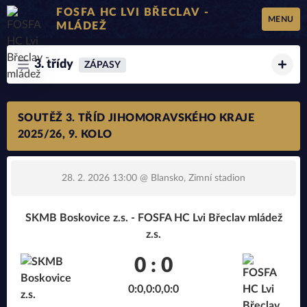
FOSFA HC LVI BŘECLAV -
MENU
MLÁDEŽ
3. třídy
ZÁPASY
SOUTĚŽ 3. TŘÍD JIHOMORAVSKÉHO KRAJE
2025/26, 9. KOLO
28. 2. 2026 13:00
@ Blansko, Zimní stadion
SKMB Boskovice z.s. - FOSFA HC Lvi Břeclav mládež
z.s.
0 : 0
0:0,0:0,0:0