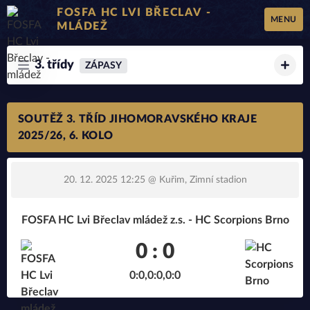
FOSFA HC LVI BŘECLAV -
MENU
MLÁDEŽ
3. třídy
ZÁPASY
SOUTĚŽ 3. TŘÍD JIHOMORAVSKÉHO KRAJE
2025/26, 6. KOLO
20. 12. 2025 12:25
@ Kuřim, Zimní stadion
FOSFA HC Lvi Břeclav mládež z.s. - HC Scorpions Brno
0 : 0
0:0,0:0,0:0