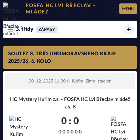
FOSFA HC LVI BŘECLAV -
MENU
MLÁDEŽ
3. třídy
ZÁPASY
SOUTĚŽ 3. TŘÍD JIHOMORAVSKÉHO KRAJE
2025/26, 6. KOLO
20. 12. 2025 11:30
@ Kuřim, Zimní stadion
HC Mystery Kuřim z.s. - FOSFA HC Lvi Břeclav mládež
z.s. B
0 : 0
0:0,0:0,0:0