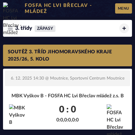
FOSFA HC LVI BŘECLAV -
MENU
MLÁDEŽ
3. třídy
ZÁPASY
SOUTĚŽ 3. TŘÍD JIHOMORAVSKÉHO KRAJE
2025/26, 5. KOLO
6. 12. 2025 14:30
@ Moutnice, Sportovní Centrum Moutnice
MBK Vyškov B - FOSFA HC Lvi Břeclav mládež z.s. B
0 : 0
0:0,0:0,0:0