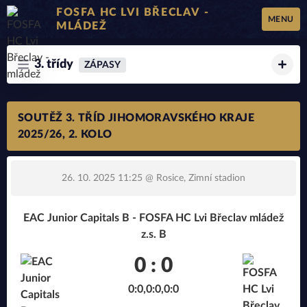
FOSFA HC LVI BŘECLAV -
MENU
MLÁDEŽ
3. třídy
ZÁPASY
SOUTĚŽ 3. TŘÍD JIHOMORAVSKÉHO KRAJE
2025/26, 2. KOLO
26. 10. 2025 11:25
@ Rosice, Zimní stadion
EAC Junior Capitals B - FOSFA HC Lvi Břeclav mládež
z.s. B
0 : 0
0:0,0:0,0:0