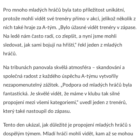
Pro mnoho mladých hráčů byla tato příležitost unikátní,
protože mohli vidět své trenéry přímo v akci, jelikož několik z
nich také hraje za A-tým. „Bylo úžasné vidět trenéry v zápase.
Na ledě nám často radí, co zlepšit, a nyní jsme mohli
sledovat, jak sami bojují na hřišti,“ řekl jeden z mladých
hráčů.
Na tribunách panovala skvělá atmosféra – skandování a
společná radost z každého úspěchu A-týmu vytvořily
nezapomenutelný zážitek. „Podpora od mladých hráčů byla
fantastická. Je skvělé vidět, že máme v klubu tak silné
propojení mezi všemi kategoriemi,“ uvedl jeden z trenérů,
který také nastoupil do zápasu.
Tento den ukázal, jak důležité je propojení mladých hráčů s
dospělým týmem. Mladí hráči mohli vidět, kam až se mohou