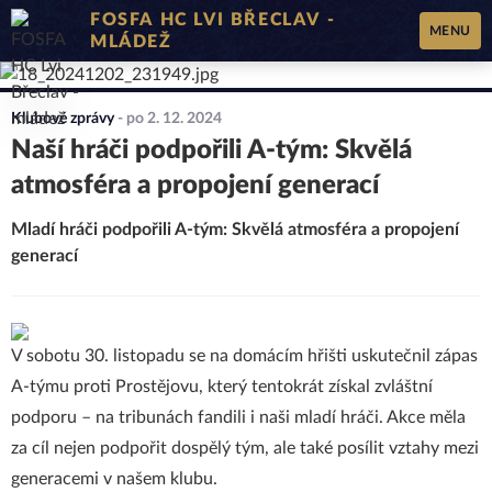
FOSFA HC LVI BŘECLAV -
MENU
MLÁDEŽ
Klubové zprávy
-
po 2. 12. 2024
Naší hráči podpořili A-tým: Skvělá
atmosféra a propojení generací
Mladí hráči podpořili A-tým: Skvělá atmosféra a propojení
generací
V sobotu 30. listopadu se na domácím hřišti uskutečnil zápas
A-týmu proti Prostějovu, který tentokrát získal zvláštní
podporu – na tribunách fandili i naši mladí hráči. Akce měla
za cíl nejen podpořit dospělý tým, ale také posílit vztahy mezi
generacemi v našem klubu.